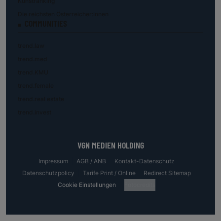
Kunstranking
Die reichsten Österreicher:innen
COMMUNITIES
trend.law
trend.med
trend.KMU
trend.female
trend.real estate
trend.invest
VGN MEDIEN HOLDING
Impressum
AGB / ANB
Kontakt-Datenschutz
Datenschutzpolicy
Tarife Print / Online
Redirect Sitemap
Cookie Einstellungen
Fotocredits