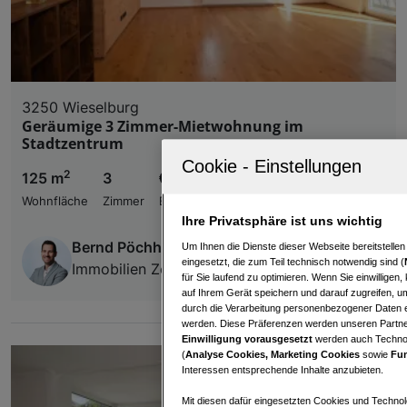
3250 Wieselburg
Geräumige 3 Zimmer-Mietwohnung im
Stadtzentrum
2
125 m
3
€ 760,00
Wohnfläche
Zimmer
Bruttomiete
Ihre Privatsphäre ist uns wichtig
Bernd Pöchhacker
Um Ihnen die Dienste dieser Webseite bereitstelle
eingesetzt, die zum Teil technisch notwendig sind (
Immobilien Zehetner GmbH
für Sie laufend zu optimieren. Wenn Sie einwillige
auf Ihrem Gerät speichern und darauf zugreifen, um
durch die Verarbeitung personenbezogener Daten e
werden. Diese Präferenzen werden unseren Partnern
Einwilligung vorausgesetzt
werden auch Technol
(
Analyse Cookies, Marketing Cookies
sowie
Fun
Interessen entsprechende Inhalte anzubieten.
Mit diesen dafür eingesetzten Cookies und Technol