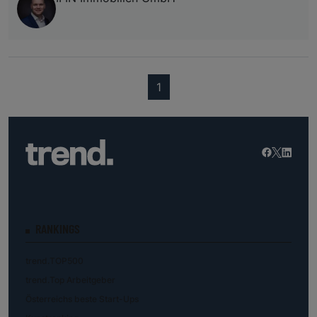
(current)
1
RANKINGS
trend.TOP500
trend.Top Arbeitgeber
Österreichs beste Start-Ups