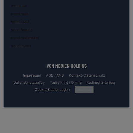
trend.law
trend.med
trend.KMU
trend.female
trend.real estate
trend.invest
VGN MEDIEN HOLDING
Impressum
AGB / ANB
Kontakt-Datenschutz
Datenschutzpolicy
Tarife Print / Online
Redirect Sitemap
Cookie Einstellungen
Fotocredits