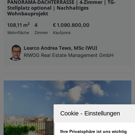
PANORAMA-DACHTERRASSE | 4-Zimmer | TG-
Stellplatz optional | Nachhaltiges
Wohnbauprojekt
2
108,11 m
4
€ 1.090.800,00
Wohnfläche
Zimmer
Kaufpreis
Learco Andrea Tews, MSc (WU)
RIWOG Real Estate Management GmbH
Ihre Privatsphäre ist uns wichtig