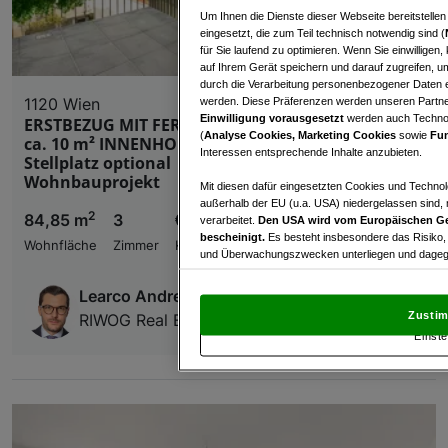
Um Ihnen die Dienste dieser Webseite bereitstelle
eingesetzt, die zum Teil technisch notwendig sind (
für Sie laufend zu optimieren. Wenn Sie einwillige
auf Ihrem Gerät speichern und darauf zugreifen, um
durch die Verarbeitung personenbezogener Daten e
1120 Wien
werden. Diese Präferenzen werden unseren Partnern
Einwilligung vorausgesetzt
werden auch Technol
ERSTBEZUG MIT FERNBLICK | Dachgeschoss mit
(
Analyse Cookies, Marketing Cookies
sowie
Fun
ca. 10 m² INNENHOF-BALKON/TERRASSE | TG-
Interessen entsprechende Inhalte anzubieten.
Stellplatz optional | Nachhaltiges
Wohnbauprojekt
Mit diesen dafür eingesetzten Cookies und Technol
außerhalb der EU (u.a. USA) niedergelassen sind,
2
84,85 m
3
€ 649.000,00
verarbeitet.
Den USA wird vom Europäischen Ge
bescheinigt.
Es besteht insbesondere das Risiko,
Wohnfläche
Zimmer
Kaufpreis
und Überwachungszwecken unterliegen und dagege
Mit Klick auf „Zustimmen & fortfahren“ willig
Learco Andrea Tews, MSc (WU)
von Drittanbietern (auch aus USA) ein.
In den Ei
Zustim
RIWOG Real Estate Management GmbH
und Widerspruch gegen die Verarbeitung auf der Gr
Einste
„Cookie Einstellungen“, die sich auf jeder Seite unt
Wir und unsere Partner verarbeiten 
Verwendung genauer Standortdaten. Endgeräteeigens
Zugriff auf Informationen auf einem Endgerät. Per