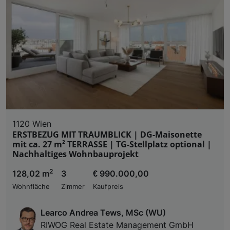
und der Performance von Inhalten, Zielgruppenfo
Liste der Partner (Lieferanten)
1120 Wien
ERSTBEZUG MIT TRAUMBLICK | DG-Maisonette
mit ca. 27 m² TERRASSE | TG-Stellplatz optional |
Nachhaltiges Wohnbauprojekt
2
128,02 m
3
€ 990.000,00
Wohnfläche
Zimmer
Kaufpreis
Learco Andrea Tews, MSc (WU)
RIWOG Real Estate Management GmbH