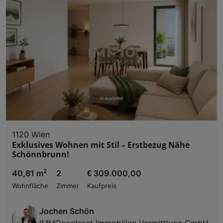
1120 Wien
Exklusives Wohnen mit Stil – Erstbezug Nähe
Schönnbrunn!
2
40,81 m
2
€ 309.000,00
Wohnfläche
Zimmer
Kaufpreis
Jochen Schön
IMMOcontract Immobilien Vermittlung GmbH