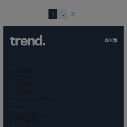
(current)
1
…
31
RANKINGS
trend.TOP500
trend.Top Arbeitgeber
Österreichs beste Start-Ups
Kunstranking
Die reichsten Österreicher:innen
COMMUNITIES