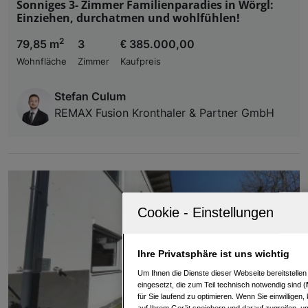
Sonniges 3- Zimmer Familienparadies in Wörgl:
Einziehen, durchatmen und wohlfühlen!
2
79,85 m
3
€ 385.000,00
Wohnfläche
Zimmer
Kaufpreis
Stefan Culum
REMAX Fusion Kronthaler & Partner GmbH
Ihre Privatsphäre ist uns wichtig
Um Ihnen die Dienste dieser Webseite bereitstelle
eingesetzt, die zum Teil technisch notwendig sind (
für Sie laufend zu optimieren. Wenn Sie einwillige
auf Ihrem Gerät speichern und darauf zugreifen, um