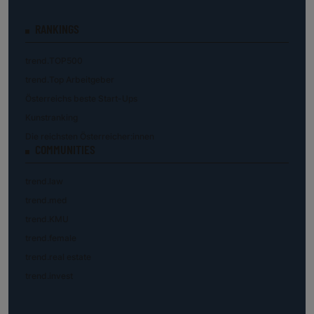
RANKINGS
trend.TOP500
trend.Top Arbeitgeber
Österreichs beste Start-Ups
Kunstranking
Die reichsten Österreicher:innen
COMMUNITIES
trend.law
trend.med
trend.KMU
trend.female
trend.real estate
trend.invest