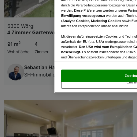
durch die Verarbeitung personenbezogener Daten e
werden. Diese Präferenzen werden unseren Partnern
Einwilligung vorausgesetzt
werden auch Technol
(
Analyse Cookies, Marketing Cookies
sowie
Fun
6300 Wörgl
Interessen entsprechende Inhalte anzubieten.
4-Zimmer-Gartenwohnung in Wörgl zu verkaufen
Mit diesen dafür eingesetzten Cookies und Technol
außerhalb der EU (u.a. USA) niedergelassen sind,
2
91 m
4
verarbeitet.
Den USA wird vom Europäischen Ge
Wohnfläche
Zimmer
bescheinigt.
Es besteht insbesondere das Risiko,
und Überwachungszwecken unterliegen und dagege
Sebastian Haberl
Mit Klick auf „Zustimmen & fortfahren“ willig
von Drittanbietern (auch aus USA) ein.
In den Ei
SH-Immobilien GmbH
Zustim
und Widerspruch gegen die Verarbeitung auf der Gr
Einste
„Cookie Einstellungen“, die sich auf jeder Seite unt
Wir und unsere Partner verarbeiten 
Verwendung genauer Standortdaten. Endgeräteeigens
Zugriff auf Informationen auf einem Endgerät. Per
und der Performance von Inhalten, Zielgruppenfo
Liste der Partner (Lieferanten)