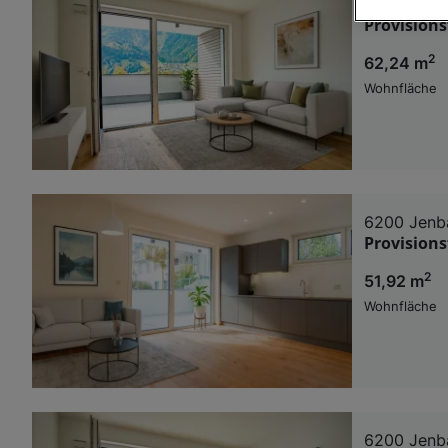
6200 Jenb
Provision
Wir und u
2
62,24 m
Verwendung g
auf Informat
Wohnfläche
Performance 
Liste der Pa
6200 Jenb
Provision
2
51,92 m
Wohnfläche
6200 Jenb