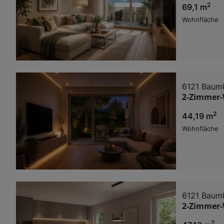
2
69,1 m
Wohnfläche
6121 Baum
2-Zimmer-
2
44,19 m
Wohnfläche
6121 Baum
2-Zimmer-
2