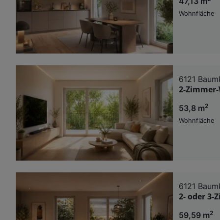
47,13 m
Wohnfläche
6121 Baum
2-Zimmer-
2
53,8 m
Wohnfläche
6121 Baum
2- oder 3
2
59,59 m