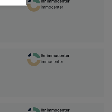
Ihr immocenter
immocenter
von oder Zugriff
und der
Ihr immocenter
immocenter
Ihr immocenter