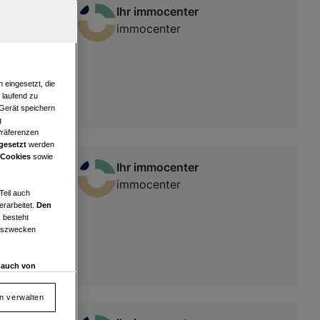
Ihr immocenter
immocenter
 eingesetzt, die
e laufend zu
 Gerät speichern
g
Präferenzen
gesetzt
werden
 Cookies
sowie
Ihr immocenter
immocenter
Teil auch
erarbeitet.
Den
 besteht
ngszwecken
d auch von
en und
 auf „Cookie
en verwalten