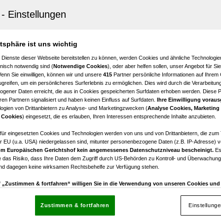
ach
sfrei: 2-Zimmerwohnung (Top W02) - Jenbach SONNJOCH
2
atsphäre ist uns wichtig
Zimmer
 Dienste dieser Webseite bereitstellen zu können, werden Cookies und ähnliche Technologien
nisch notwendig sind (
Notwendige Cookies
), oder aber helfen sollen, unser Angebot für Si
Wenn Sie einwilligen, können wir und unsere
415
Partner persönliche Informationen auf Ihrem
greifen, um ein persönlicheres Surferlebnis zu ermöglichen. Dies wird durch die Verarbeitun
gener Daten erreicht, die aus in Cookies gespeicherten Surfdaten erhoben werden. Diese 
en Partnern signalisiert und haben keinen Einfluss auf Surfdaten.
Ihre Einwilligung voraus
ogien von Drittanbietern zu Analyse- und Marketingzwecken (
Analyse Cookies, Marketing
ach
 Cookies
) eingesetzt, die es erlauben, Ihren Interessen entsprechende Inhalte anzubieten.
sfrei: 2-Zimmerwohnung (Top W03) - Jenbach SONNJOCH
afür eingesetzten Cookies und Technologien werden von uns und von Drittanbietern, die zum 
r EU (u.a. USA) niedergelassen sind, mitunter personenbezogene Daten (z.B. IP-Adresse) v
2
m Europäischen Gerichtshof kein angemessenes Datenschutzniveau bescheinigt.
Es
Zimmer
 das Risiko, dass Ihre Daten dem Zugriff durch US-Behörden zu Kontroll- und Überwachu
und dagegen keine wirksamen Rechtsbehelfe zur Verfügung stehen.
uf „Zustimmen & fortfahren“ willigen Sie in die Verwendung von unseren Cookies un
rn (auch aus USA) ein.
In den Einstellungen können Sie jederzeit Ihre Präferenzen verwalt
gegen die Verarbeitung auf der Grundlage berechtigter Interessen einlegen. Klicken Sie dazu
Zustimmen & fortfahren
Einstellung
“, die sich auf jeder Seite unten im Footer befinden.