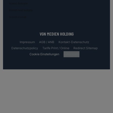
trend.female
trend.real estate
trend.invest
VGN MEDIEN HOLDING
Impressum
AGB / ANB
Kontakt-Datenschutz
Datenschutzpolicy
Tarife Print / Online
Redirect Sitemap
Cookie Einstellungen
Fotocredits