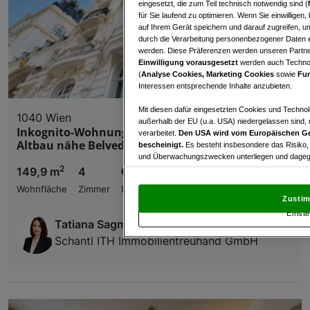
eingesetzt, die zum Teil technisch notwendig sind (
für Sie laufend zu optimieren. Wenn Sie einwillige
auf Ihrem Gerät speichern und darauf zugreifen, um
durch die Verarbeitung personenbezogener Daten e
werden. Diese Präferenzen werden unseren Partnern
Einwilligung vorausgesetzt
werden auch Technol
(
Analyse Cookies, Marketing Cookies
sowie
Fun
Interessen entsprechende Inhalte anzubieten.
Mit diesen dafür eingesetzten Cookies und Technol
1040 Wien
außerhalb der EU (u.a. USA) niedergelassen sind,
Inkognito-Wohnung mit WOW-Effekt – stilvoller
verarbeitet.
Den USA wird vom Europäischen Ge
Altbau nähe Belvedere
bescheinigt.
Es besteht insbesondere das Risiko,
und Überwachungszwecken unterliegen und dagege
2
149,9 m
4
€ 3.473,27
Mit Klick auf „Zustimmen & fortfahren“ willig
Wohnfläche
Zimmer
Bruttomiete
von Drittanbietern (auch aus USA) ein.
In den Ei
Zustim
und Widerspruch gegen die Verarbeitung auf der Gr
Einste
„Cookie Einstellungen“, die sich auf jeder Seite unt
Tatiana Sagmeister
Schantl ITH Immobilientreuhand GmbH
Wir und unsere Partner verarbeiten 
Verwendung genauer Standortdaten. Endgeräteeigens
Zugriff auf Informationen auf einem Endgerät. Per
und der Performance von Inhalten, Zielgruppenfo