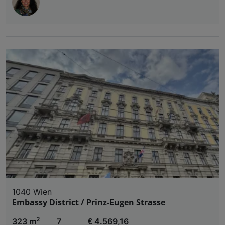
1040 Wien
Embassy District / Prinz-Eugen Strasse
2
323 m
7
€ 4.569,16