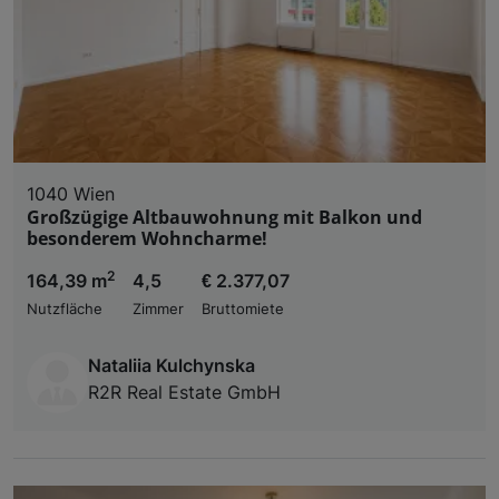
1040 Wien
Großzügige Altbauwohnung mit Balkon und
besonderem Wohncharme!
2
164,39 m
4,5
€ 2.377,07
Nutzfläche
Zimmer
Bruttomiete
Nataliia Kulchynska
R2R Real Estate GmbH