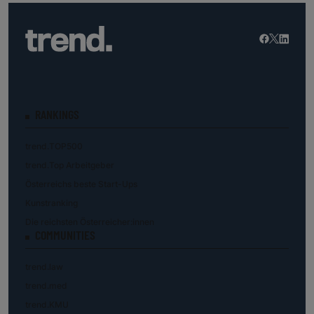
RANKINGS
trend.TOP500
trend.Top Arbeitgeber
Österreichs beste Start-Ups
Kunstranking
Die reichsten Österreicher:innen
COMMUNITIES
trend.law
trend.med
trend.KMU