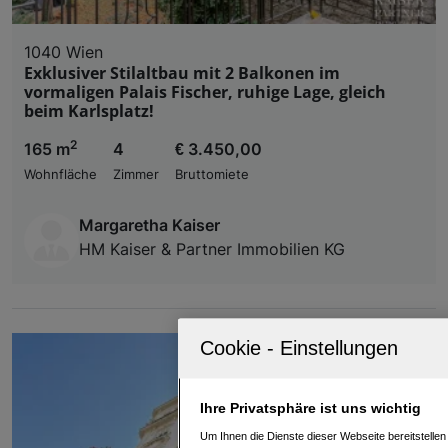
1040 Wien
Exklusiver Stilaltbau mit 2 Balkonen im
vormaligen Palais Fischer, ruhige Lage, gleich
beim Karlsplatz!
2
165 m
4
€ 3.450,00
Wohnfläche
Zimmer
Bruttomiete
Margaretha Kaiser
HM Kaiser & Partner Immobilien KG
Ihre Privatsphäre ist uns wichtig
Um Ihnen die Dienste dieser Webseite bereitstelle