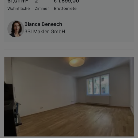
61,01 m
2
€ 1.599,00
Wohnfläche
Zimmer
Bruttomiete
Bianca Benesch
3SI Makler GmbH