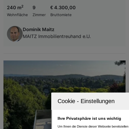
2
240 m
9
€ 4.300,00
Wohnfläche
Zimmer
Bruttomiete
Dominik Maitz
MAITZ Immobilientreuhand e.U.
Ihre Privatsphäre ist uns wichtig
Um Ihnen die Dienste dieser Webseite bereitstelle