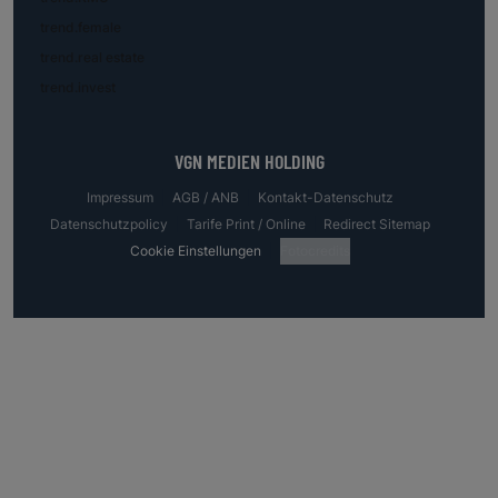
trend.female
trend.real estate
trend.invest
VGN MEDIEN HOLDING
Impressum
AGB / ANB
Kontakt-Datenschutz
Datenschutzpolicy
Tarife Print / Online
Redirect Sitemap
Cookie Einstellungen
Fotocredits