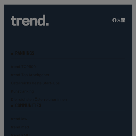
RANKINGS
trend.TOP500
trend.Top Arbeitgeber
Österreichs beste Start-Ups
Kunstranking
Die reichsten Österreicher:innen
COMMUNITIES
trend.law
trend.med
trend.KMU