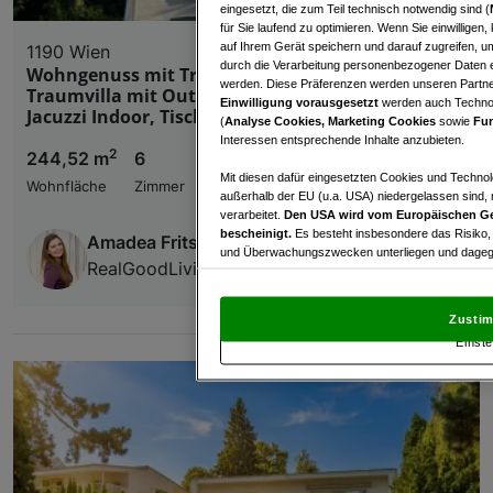
eingesetzt, die zum Teil technisch notwendig sind (
für Sie laufend zu optimieren. Wenn Sie einwillige
auf Ihrem Gerät speichern und darauf zugreifen, um
1190 Wien
durch die Verarbeitung personenbezogener Daten e
Wohngenuss mit Traumfernblick: Teilmöblierte
werden. Diese Präferenzen werden unseren Partnern
Traumvilla mit Outdoorpool, Garten, Sauna,
Einwilligung vorausgesetzt
werden auch Technol
Jacuzzi Indoor, Tischtennistisch, uvm.
(
Analyse Cookies, Marketing Cookies
sowie
Fun
Interessen entsprechende Inhalte anzubieten.
2
244,52 m
6
€ 6.500,00
Mit diesen dafür eingesetzten Cookies und Technol
Wohnfläche
Zimmer
Bruttomiete
außerhalb der EU (u.a. USA) niedergelassen sind,
verarbeitet.
Den USA wird vom Europäischen Ge
bescheinigt.
Es besteht insbesondere das Risiko,
Amadea Fritsch
und Überwachungszwecken unterliegen und dagege
RealGoodLiving Real Estate Services GmbH
Mit Klick auf „Zustimmen & fortfahren“ willig
von Drittanbietern (auch aus USA) ein.
In den Ei
Zustim
und Widerspruch gegen die Verarbeitung auf der Gr
Einste
„Cookie Einstellungen“, die sich auf jeder Seite unt
Wir und unsere Partner verarbeiten 
Verwendung genauer Standortdaten. Endgeräteeigens
Zugriff auf Informationen auf einem Endgerät. Per
und der Performance von Inhalten, Zielgruppenfo