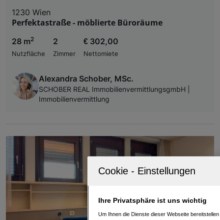
1230 Wien
Perfektastraße - möblierte Büroräume
2
28 m
2
€ 302,00
Nutzfläche
Zimmer
Nettomiete
Alexandra Schober, MSc.
SCHOBER REAL ImmobilienvermittlungsgmbH |
Immobilienvermittlung
Ihre Privatsphäre ist uns wichtig
Um Ihnen die Dienste dieser Webseite bereitstelle