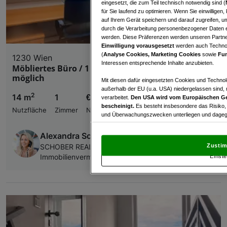
eingesetzt, die zum Teil technisch notwendig sind (
für Sie laufend zu optimieren. Wenn Sie einwillige
auf Ihrem Gerät speichern und darauf zugreifen, um
durch die Verarbeitung personenbezogener Daten e
werden. Diese Präferenzen werden unseren Partnern
Einwilligung vorausgesetzt
werden auch Technol
(
Analyse Cookies, Marketing Cookies
sowie
Fun
1230 Wien
Interessen entsprechende Inhalte anzubieten.
Möbliertes Büro / 1 Zimmer / PKW-Stellplatz
möglich
Mit diesen dafür eingesetzten Cookies und Technol
außerhalb der EU (u.a. USA) niedergelassen sind,
2
14 m
1
€ 151,00
verarbeitet.
Den USA wird vom Europäischen Ge
bescheinigt.
Es besteht insbesondere das Risiko,
Nutzfläche
Zimmer
Nettomiete
und Überwachungszwecken unterliegen und dagege
Mit Klick auf „Zustimmen & fortfahren“ willig
Alexandra Schober, MSc.
von Drittanbietern (auch aus USA) ein.
In den Ei
Zustim
SCHOBER REAL ImmobilienvermittlungsgmbH |
und Widerspruch gegen die Verarbeitung auf der Gr
Einste
Immobilienvermittlung
„Cookie Einstellungen“, die sich auf jeder Seite unt
Wir und unsere Partner verarbeiten 
Verwendung genauer Standortdaten. Endgeräteeigens
Zugriff auf Informationen auf einem Endgerät. Per
und der Performance von Inhalten, Zielgruppenfo