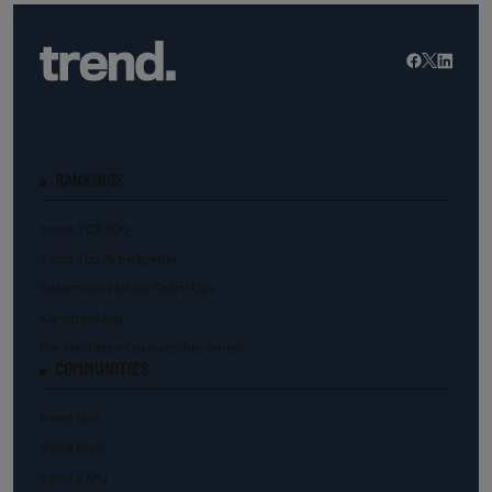
RANKINGS
trend.TOP500
trend.Top Arbeitgeber
Österreichs beste Start-Ups
Kunstranking
Die reichsten Österreicher:innen
COMMUNITIES
trend.law
trend.med
trend.KMU