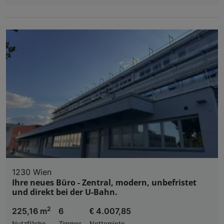
1230 Wien
Ihre neues Büro - Zentral, modern, unbefristet
und direkt bei der U-Bahn.
2
225,16 m
6
€ 4.007,85
Nutzfläche
Zimmer
Nettomiete