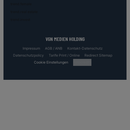
trend.female
trend.real estate
trend.invest
VGN MEDIEN HOLDING
Impressum
AGB / ANB
Kontakt-Datenschutz
Datenschutzpolicy
Tarife Print / Online
Redirect Sitemap
Cookie Einstellungen
Fotocredits