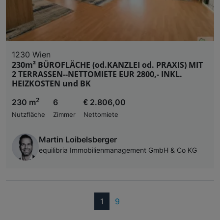
1230 Wien
230m² BÜROFLÄCHE (od.KANZLEI od. PRAXIS) MIT
2 TERRASSEN--NETTOMIETE EUR 2800,- INKL.
HEIZKOSTEN und BK
2
230 m
6
€ 2.806,00
Nutzfläche
Zimmer
Nettomiete
Martin Loibelsberger
equilibria Immobilienmanagement GmbH & Co KG
(current)
1
9