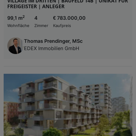
VILLAGE IM DRITTEN | BAUFELD 14B | UNIKAT FÜR
FREIGEISTER | ANLEGER
2
99,1 m
4
€ 783.000,00
Wohnfläche
Zimmer
Kaufpreis
Thomas Prendinger, MSc
EDEX Immobilien GmbH