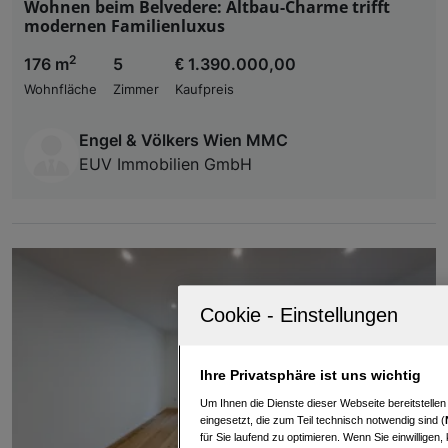
Wohnen beim Belvedere: Altbau-Charme trifft
modernen Familienluxus
2
176 m
5
€ 1.390.000,00
Wohnfläche
Zimmer
Kaufpreis
Engel & Völkers Wien MMC
EUV Immobilien GmbH
Ihre Privatsphäre ist uns wichtig
Um Ihnen die Dienste dieser Webseite bereitstelle
eingesetzt, die zum Teil technisch notwendig sind (
für Sie laufend zu optimieren. Wenn Sie einwillige