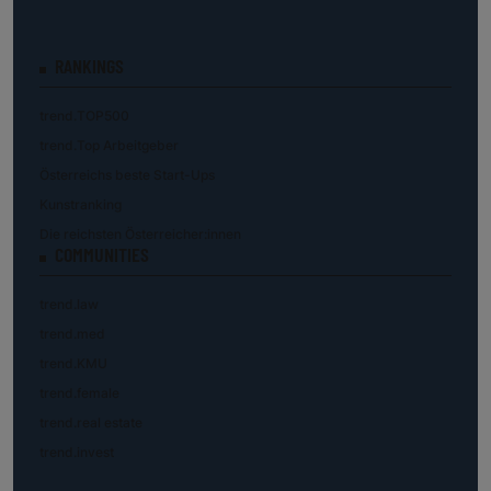
RANKINGS
trend.TOP500
trend.Top Arbeitgeber
Österreichs beste Start-Ups
Kunstranking
Die reichsten Österreicher:innen
COMMUNITIES
trend.law
trend.med
trend.KMU
trend.female
trend.real estate
trend.invest