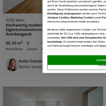
auf Ihrem Gerät speichern und darauf zugreifen, um
durch die Verarbeitung personenbezogener Daten e
werden. Diese Präferenzen werden unseren Partnern
Einwilligung vorausgesetzt
werden auch Technol
(
Analyse Cookies, Marketing Cookies
sowie
Fun
1030 Wien
Interessen entsprechende Inhalte anzubieten.
Hochwertig modern sanierte 3-Zimmer-
Eigentumswohnung nahe Rennweg &
Mit diesen dafür eingesetzten Cookies und Technol
Arenbergpark
außerhalb der EU (u.a. USA) niedergelassen sind,
verarbeitet.
Den USA wird vom Europäischen Ge
bescheinigt.
Es besteht insbesondere das Risiko,
2
90,35 m
3
€ 585.000,00
und Überwachungszwecken unterliegen und dagege
Wohnfläche
Zimmer
Kaufpreis
Mit Klick auf „Zustimmen & fortfahren“ willig
von Drittanbietern (auch aus USA) ein.
In den Ei
Zustim
Anita Ochsenhofer
und Widerspruch gegen die Verarbeitung auf der Gr
Einste
„Cookie Einstellungen“, die sich auf jeder Seite unt
Moritz Immobilien
Wir und unsere Partner verarbeiten 
Verwendung genauer Standortdaten. Endgeräteeigens
Zugriff auf Informationen auf einem Endgerät. Per
und der Performance von Inhalten, Zielgruppenfo
Liste der Partner (Lieferanten)